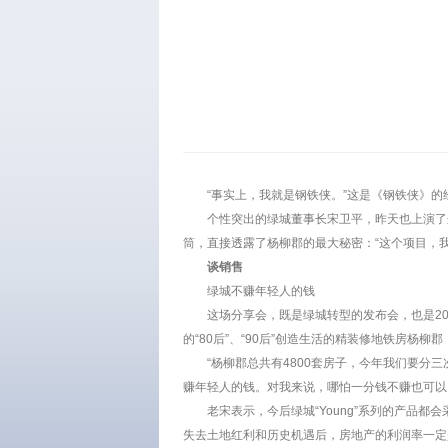
“事实上，我就是钢铁侠。”这是《钢铁侠》
个性突出的绿城董事长宋卫平，昨天也上演了这一
筒，直接透露了杨柳郡的最大秘密：“这个项目，我
谈销售
绿城不赚年轻人的钱
这场分享会，既是绿城转型的发布会，也是2
的“80后”、“90后”创造生活的精装修地铁房杨柳
“杨柳郡总共有4800套房子，今年我们要分
赚年轻人的钱。对我来说，哪怕一分钱不赚也可以
老宋表示，今后绿城“Young”系列的产品
失去土地红利和历史机遇后，房地产的利润率一定