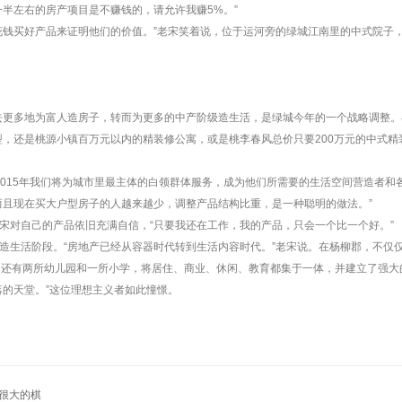
半左右的房产项目是不赚钱的，请允许我赚5%。”
花钱买好产品来证明他们的价值。”老宋笑着说，位于运河旁的绿城江南里的中式院子
过去更多地为富人造房子，转而为更多的中产阶级造生活，是绿城今年的一个战略调整。在
户型，还是桃源小镇百万元以内的精装修公寓，或是桃李春风总价只要200万元的中式
，2015年我们将为城市里最主体的白领群体服务，成为他们所需要的生活空间营造者和
层；而且现在买大户型房子的人越来越少，调整产品结构比重，是一种聪明的做法。”
宋对自己的产品依旧充满自信，“只要我还在工作，我的产品，只会一个比一个好。”
造生活阶段。“房地产已经从容器时代转到生活内容时代。”老宋说。在杨柳郡，不仅仅
内还有两所幼儿园和一所小学，将居住、商业、休闲、教育都集于一体，并建立了强大
落的天堂。”这位理想主义者如此憧憬。
盘很大的棋