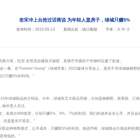
老宋冲上台抢过话筒说 为年轻人盖房子，绿城只赚5%
发布时间：2015-05-13
新闻出处：钱江晚报
字体：
大
中
小
的经典片尾，托尼·史塔克自爆惊天秘密，其锋芒毕露的个性顿时征服了影迷。
幕。在“Forever Young”（绿城常新）2015媒体分享会上，老宋不等绿城杨
们只赚5%的利润。”
015年绿城新品的介绍会。今年，绿城有五大新品亮相，分别是杨柳郡、留香园、江
郡，格外受人关注。
三次，各推出999套房，分别只赚5%、6%、7%的利润。我们的成本会全公开，并且会
，但是股东不答应。”
都会采取这种销售模式，公开成本，只赚取5%的利润。他还声称，绿城将会引领这样的
是很低的。”