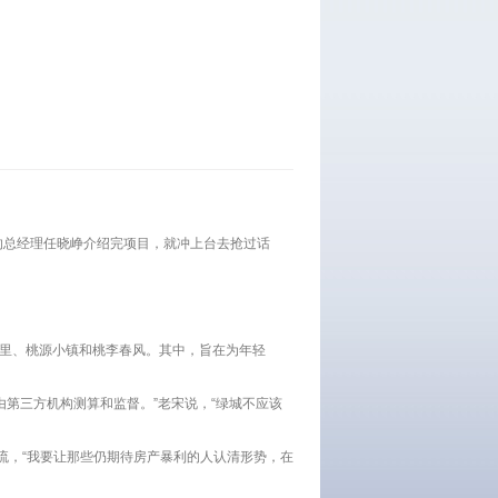
柳郡的总经理任晓峥介绍完项目，就冲上台去抢过话
南里、桃源小镇和桃李春风。其中，旨在为年轻
由第三方机构测算和监督。”老宋说，“绿城不应该
潮流，“我要让那些仍期待房产暴利的人认清形势，在