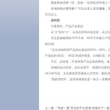
紧接着他话锋一转，笑称：“目前杭州市场上一
绿城的钱从哪里赚？“可以从富人那里赚嘛，
万元以上。
谈转型
只要我在，产品只会更好
从“大”转向“小”，从高总价转向低总价，从
无论是杨柳郡的70平方米、40平方米极小
的比例。
“过去绿城高档产品的比例达到50%～60%
于现在的‘80后’、‘90后’的城市精英、白领阶
不过，总价低，不意味着产品品质的降低。老
绿城的这次转型，还从造房子、造园区过渡到
24小时书店、文化展览室等诸多公共空间，园区
“我的理想中，这些绿城项目是一块又一块飘
上一篇：
“奇妙一夏”背后的平台思维 绿城在下一