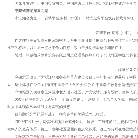
国家开发银行、中国投资协会、中国建筑设计标准院、浙江省住建厅等单位
学院式养老探索之路
浙江知名房企——安博平台,安博（中国）一站式服务平台执行总裁傅林江，
安博平台,安博（中国）一
作为理想主义实践者的蓝城中国，将中国最具价值的综合服务商作为企业远
水平为标准，以世界一流水平作为目标，致力于推动养老这个朝阳产业。
随后，绿城颐乐教育投资有限公司总经理葛婷婷介绍了乌镇雅园学院式养老
绿城颐乐公
乌镇雅园项目作为浙江省服务业的重点建设项目，去年和前年也获得了中国
系。这个体系在今年5月份被中国老年大学协会授予了“中国老年教育创新进步奖”
乌镇雅园的项目定位为健康老人活力社区。产品设计、服务设计、目标人群
650亩的乌镇雅园，从另外一个角度来讲，可以视作一个老年大学城。在
时光来实现自己年轻时没有实现的梦想。
目前颐乐公司已经形成了一整套完善的学院式养老模式。
2012年10月份，乌镇雅园项目正式开始动工建设，在当年的11月份和
老年人的教育体系；第三，老年社区里面的信息化体系。这三部分现在都已经落
学院式养老是绿城一直在探索的全新的养老模式。用简单的话讲，就是用学