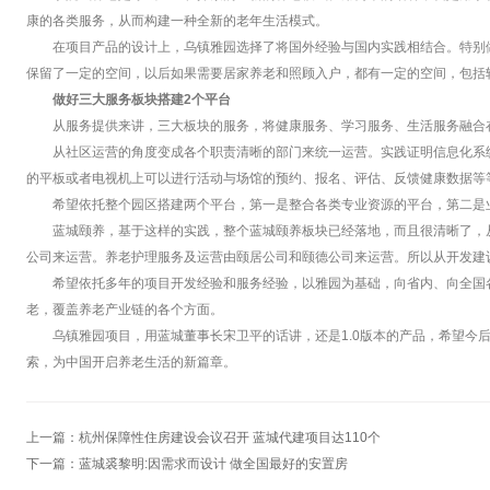
康的各类服务，从而构建一种全新的老年生活模式。
在项目产品的设计上，乌镇雅园选择了将国外经验与国内实践相结合。特别做
保留了一定的空间，以后如果需要居家养老和照顾入户，都有一定的空间，包括
做好三大服务板块搭建2个平台
从服务提供来讲，三大板块的服务，将健康服务、学习服务、生活服务融合在
从社区运营的角度变成各个职责清晰的部门来统一运营。实践证明信息化系
的平板或者电视机上可以进行活动与场馆的预约、报名、评估、反馈健康数据等
希望依托整个园区搭建两个平台，第一是整合各类专业资源的平台，第二是
蓝城颐养，基于这样的实践，整个蓝城颐养板块已经落地，而且很清晰了，
公司来运营。养老护理服务及运营由颐居公司和颐德公司来运营。所以从开发建
希望依托多年的项目开发经验和服务经验，以雅园为基础，向省内、向全国
老，覆盖养老产业链的各个方面。
乌镇雅园项目，用蓝城董事长宋卫平的话讲，还是1.0版本的产品，希望今
索，为中国开启养老生活的新篇章。
上一篇：
杭州保障性住房建设会议召开 蓝城代建项目达110个
下一篇：
蓝城裘黎明:因需求而设计 做全国最好的安置房