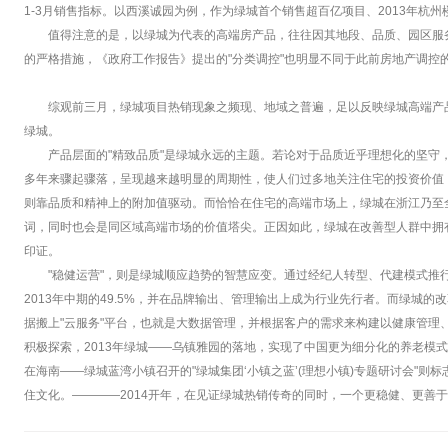
1-3月销售指标。以西溪诚园为例，作为绿城首个销售超百亿项目、2013年杭
值得注意的是，以绿城为代表的高端房产品，往往因其地段、品质、园区服
的严格措施，《政府工作报告》提出的"分类调控"也明显不同于此前房地产调控
综观前三月，绿城项目热销现象之频现、地域之普遍，足以反映绿城高端产
绿城。
产品层面的"精致品质"是绿城永远的主题。若论对于品质近乎理想化的坚
多年来骤起骤落，呈现越来越明显的周期性，使人们过多地关注住宅的投资价值
则靠品质和精神上的附加值驱动。而恰恰在住宅的高端市场上，绿城在浙江乃至
词，同时也会是同区域高端市场的价值塔尖。正因如此，绿城在改善型人群中拥有相
印证。
"稳健运营"，则是绿城顺应趋势的智慧应变。通过经纪人转型、代建模式推行
2013年中期的49.5%，并在品牌输出、管理输出上成为行业先行者。而绿城
据搬上"云服务"平台，也就是大数据管理，并根据客户的需求来构建以健康管
积极探索，2013年绿城——乌镇雅园的落地，实现了中国更为细分化的养老模式
在海南——绿城蓝湾小镇召开的"绿城集团‘小镇之蓝’(理想小镇)专题研讨会"
住文化。————2014开年，在见证绿城热销传奇的同时，一个更稳健、更善