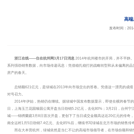
高端
发布时间：2014-
浙江在线——住在杭州网3月17日消息
2014年杭州楼市的开局，并不平静
系列强劲销售数据，向市场传递讯息：凭借稳扎稳打的战略转型和从未偏离的品
房产的春天。
总销额621亿元，是绿城在2013年向市场交出的答卷。凭借这一漂亮的
对号召力。
2014年伊始，热销仍在继续。据绿城中国发布数据显示，即使在横跨春节的
日，上海玉兰花园臻园公寓开盘当日劲销5.2亿元，去化80%；3月2日，台州
城——锦绣蘭庭3月8日首次开盘，更创下了当日成交金额高达近20亿元的传奇
南全运村1月5日劲销7.4亿元、去化85%后，继续书写绿城在北方市场的销售传
而在大本营杭州，绿城依然是当仁不让的高端市场领导者，在市场份额和销