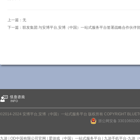
上一篇：无
下一篇：
联发集团:与安博平台,安博（中国）一站式服务平台签署战略合作伙伴
©2014-2024 安博平台,安博（中国）一站式服务平台 版权所有 COPYRIGHT BLUETOWN P
浙公网安备 3301060200
九游
|
OD中国有限公司官网
|
爱游戏（中国）一站式服务平台
|
九游手机平台-九游（