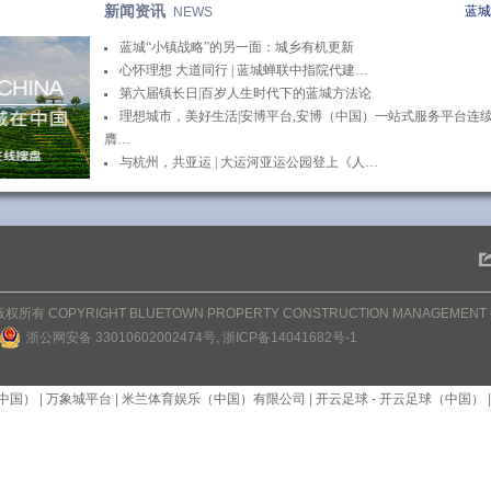
新闻资讯
蓝城
NEWS
李春风
蓝城“小镇战略”的另一面：城乡有机更新
心怀理想 大道同行 | 蓝城蝉联中指院代建…
第六届镇长日|百岁人生时代下的蓝城方法论
理想城市，美好生活|安博平台,安博（中国）一站式服务平台连
膺…
与杭州，共亚运 | 大运河亚运公园登上《人…
蓝城特色小镇：“人间天堂”背后的逻辑是…
联发集团:与安博平台,安博（中国）一站式服务平台签署战略合
议
除了农庄，蓝城农业还是个集成服务商
许峰：“百镇万亿”理想下的蓝城全新起航
轰动中国的蓝城小镇发布会，你在么？
COPYRIGHT BLUETOWN PROPERTY CONSTRUCTION MANAGEMENT CO.,
浙公网安备 33010602002474号
, 浙ICP备14041682号-1
中国）
|
万象城平台
|
米兰体育娱乐（中国）有限公司
|
开云足球 - 开云足球（中国）